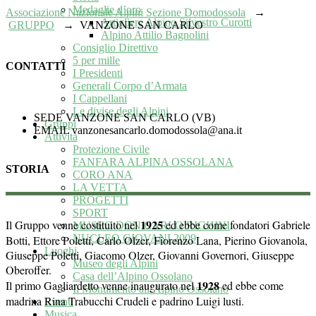
Medaglie d’oro
Associazione Nazionale Alpini Sezione Domodossola
→
Artigliere Alpino Silvestro Curotti
GRUPPO
→
VANZONE SAN CARLO
Alpino Attilio Bagnolini
Consiglio Direttivo
5 per mille
CONTATTI
I Presidenti
Generali Corpo d’Armata
I Cappellani
Le divise degli Alpini
SEDE
VANZONE SAN CARLO (VB)
Gruppi
EMAIL
vanzonesancarlo.domodossola@ana.it
Attività
Protezione Civile
FANFARA ALPINA OSSOLANA
STORIA
CORO ANA
LA VETTA
PROGETTI
SPORT
1925
Il Gruppo venne costituito nel
ed ebbe come fondatori Gabriele
MUSEO DON CARLO RIGHINI
NUCLEO GIOVANI 2009
Botti, Ettore Poletti, Carlo Olzer, Fiorenzo Lana, Pierino Giovanola,
Luoghi
Giuseppe Poletti, Giacomo Olzer, Giovanni Governori, Giuseppe
Museo degli Alpini
Oberoffer.
Casa dell’Alpino Ossolano
1928
Il primo Gagliardetto venne inaugurato nel
ed ebbe come
Il Monumento all’Alpino Ossolano
madrina Rina Trabucchi Crudeli e padrino Luigi lusti.
Eventi
Musica