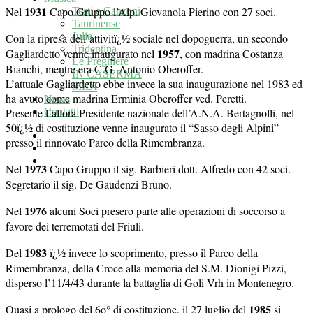
1931
Nel
Capo Gruppo l’Alp. Giovanola Pierino con 27 soci.
Testi e Canzoni
Taurinense
Julia
Con la ripresa dell’attivitï¿½ sociale nel dopoguerra, un secondo
Tridentina
1957
Gagliardetto venne inaugurato nel
, con madrina Costanza
Le Preghiere
Bianchi, mentre era C.G. Antonio Oberoffer.
IN CASERMA
L’attuale Gagliardetto ebbe invece la sua inaugurazione nel 1983 ed
MIDI
ha avuto come madrina Erminia Oberoffer ved. Peretti.
News
Presente l’allora Presidente nazionale dell’A.N.A. Bertagnolli, nel
Contatti
50ï¿½ di costituzione venne inaugurato il “Sasso degli Alpini”
presso il rinnovato Parco della Rimembranza.
1973
Nel
Capo Gruppo il sig. Barbieri dott. Alfredo con 42 soci.
Segretario il sig. De Gaudenzi Bruno.
1976
Nel
alcuni Soci presero parte alle operazioni di soccorso a
favore dei terremotati del Friuli.
1983
Del
ï¿½ invece lo scoprimento, presso il Parco della
Rimembranza, della Croce alla memoria del S.M. Dionigi Pizzi,
disperso l’11/4/43 durante la battaglia di Goli Vrh in Montenegro.
1985
Quasi a prologo del 6o° di costituzione, il 27 luglio del
si