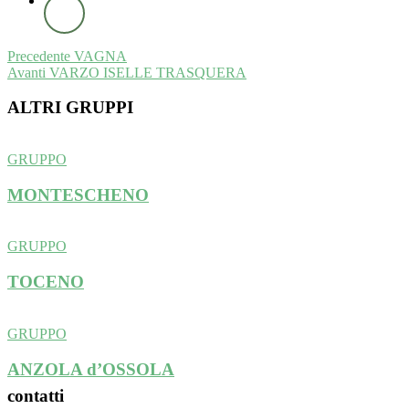
Navigazione
Previous
Precedente
VAGNA
Next
post:
Avanti
VARZO ISELLE TRASQUERA
articoli
post:
ALTRI GRUPPI
GRUPPO
MONTESCHENO
GRUPPO
TOCENO
GRUPPO
ANZOLA d’OSSOLA
contatti