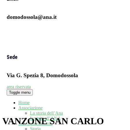
domodossola@ana.it
Sede
Via G. Spezia 8, Domodossola
area riservata
Toggle menu
Home
Associazione
La storia dell’Ana
Iscriviti all’ANA
VANZONE SAN CARLO
Sez. Domodossola
Storia