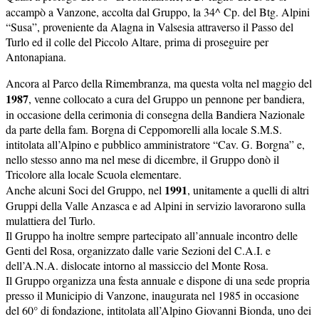
accampò a Vanzone, accolta dal Gruppo, la 34^ Cp. del Btg. Alpini
“Susa”, proveniente da Alagna in Valsesia attraverso il Passo del
Turlo ed il colle del Piccolo Altare, prima di proseguire per
Antonapiana.
Ancora al Parco della Rimembranza, ma questa volta nel maggio del
1987
, venne collocato a cura del Gruppo un pennone per bandiera,
in occasione della cerimonia di consegna della Bandiera Nazionale
da parte della fam. Borgna di Ceppomorelli alla locale S.M.S.
intitolata all’Alpino e pubblico amministratore “Cav. G. Borgna” e,
nello stesso anno ma nel mese di dicembre, il Gruppo donò il
Tricolore alla locale Scuola elementare.
1991
Anche alcuni Soci del Gruppo, nel
, unitamente a quelli di altri
Gruppi della Valle Anzasca e ad Alpini in servizio lavorarono sulla
mulattiera del Turlo.
Il Gruppo ha inoltre sempre partecipato all’annuale incontro delle
Genti del Rosa, organizzato dalle varie Sezioni del C.A.I. e
dell’A.N.A. dislocate intorno al massiccio del Monte Rosa.
Il Gruppo organizza una festa annuale e dispone di una sede propria
presso il Municipio di Vanzone, inaugurata nel 1985 in occasione
del 60° di fondazione, intitolata all’Alpino Giovanni Bionda, uno dei