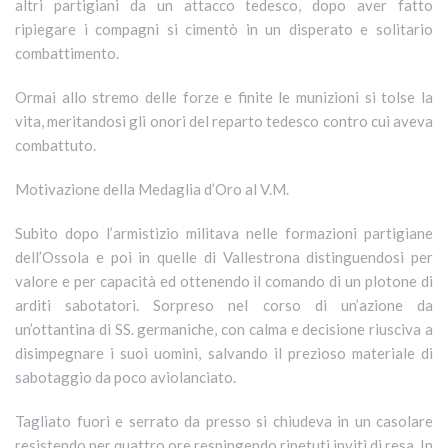
altri partigiani da un attacco tedesco, dopo aver fatto
ripiegare i compagni si cimentò in un disperato e solitario
combattimento.
Ormai allo stremo delle forze e finite le munizioni si tolse la
vita, meritandosi gli onori del reparto tedesco contro cui aveva
combattuto.
Motivazione della Medaglia d’Oro al V.M.
Subito dopo l’armistizio militava nelle formazioni partigiane
dell’Ossola e poi in quelle di Vallestrona distinguendosi per
valore e per capacità ed ottenendo il comando di un plotone di
arditi sabotatori. Sorpreso nel corso di un’azione da
un’ottantina di SS. germaniche, con calma e decisione riusciva a
disimpegnare i suoi uomini, salvando il prezioso materiale di
sabotaggio da poco aviolanciato.
Tagliato fuori e serrato da presso si chiudeva in un casolare
resistendo per quattro ore respingendo ripetuti inviti di resa. In