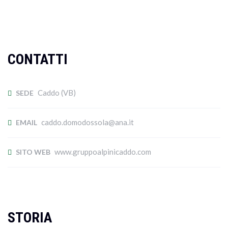
CONTATTI
Caddo (VB)
SEDE
caddo.domodossola@ana.it
EMAIL
www.gruppoalpinicaddo.com
SITO WEB
STORIA