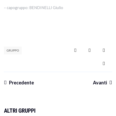
– capogruppo: BENDINELLI Giulio
GRUPPO
Precedente
Avanti
Navigazione
articoli
ALTRI GRUPPI