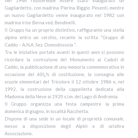
Nel 1946 risulterebbe essere stato inaugurato un
Gagliardetto, con madrina Pierina Biggio Pesenti, mentre
un nuovo Gagliardetto venne inaugurato nel 1982 con
madrina Irise Berna ved. Bendinelli.
Il Gruppo ha un proprio distintivo, raffigurante una stella
alpina entro un cerchio, recante la scritta “Gruppo di
Caddo – A.N.A. Sez. Domodossola “.
Tra le iniziative portate avanti in questi anni si possono
ricordare la costruzione del Monumento ai Caduti di
Caddo, la pubblicazione di una memoria commemorativa in
occasione del 60ï¿½ di costituzione, la consegna alle
scuole elementari del Tricolore il 12 ottobre 1986 e, nel
1992, la costruzione della cappelletta dedicata alla
Madonna della Neve ai 1920 s.l.m. del Lago di Andromia.
Il Gruppo organizza una festa campestre la prima
domenica di giugno, in località Racchetta.
Dispone di una sede in un locale di proprietà comunale,
messo a disposizione degli Alpini e di un’altra
Associazione.