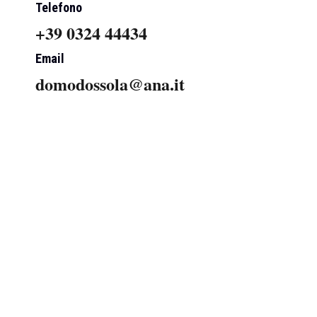
Telefono
+39 0324 44434
Email
domodossola@ana.it
→
 ossolani
RADUNO GRUPPI ALPINI VALLE ANZASCA