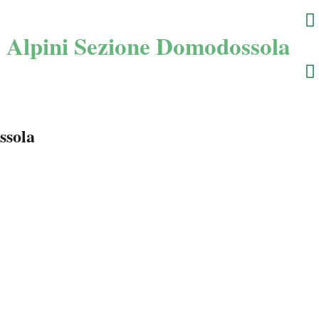
ssola
E ANZASCA
→
→
Eventer
eventi gruppi