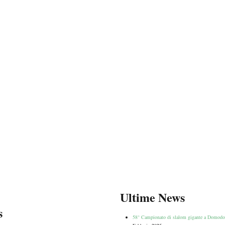
Ultime News
s
58° Campionato di slalom gigante a Domodo