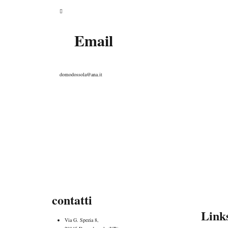
Email
domodossola@ana.it
contatti
Link
Via G. Spezia 8,