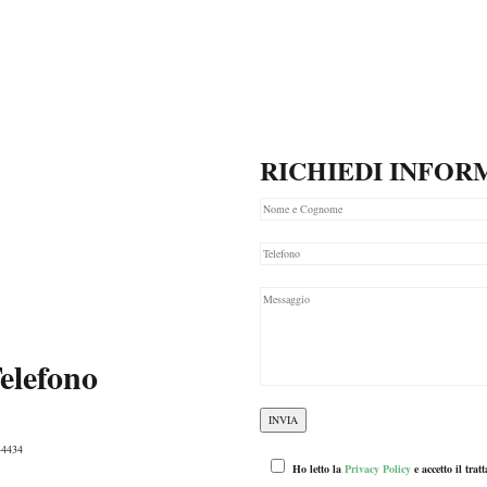
RICHIEDI INFOR
elefono
44434
Ho letto la
Privacy Policy
e accetto il tra