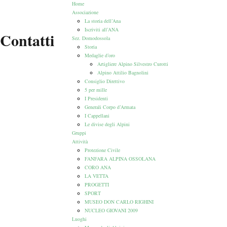
Home
Associazione
La storia dell’Ana
Iscriviti all’ANA
Contatti
Sez. Domodossola
Storia
Medaglie d’oro
Artigliere Alpino Silvestro Curotti
Alpino Attilio Bagnolini
Consiglio Direttivo
5 per mille
I Presidenti
Generali Corpo d’Armata
I Cappellani
Le divise degli Alpini
Gruppi
Attività
Protezione Civile
FANFARA ALPINA OSSOLANA
CORO ANA
LA VETTA
PROGETTI
SPORT
MUSEO DON CARLO RIGHINI
NUCLEO GIOVANI 2009
Luoghi