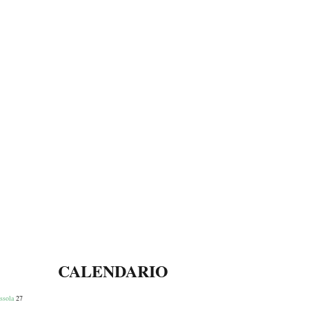
CALENDARIO
ssola
27