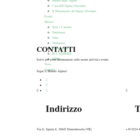
Museo degli Alpini
Casa dell’Alpino Ossolano
Il Monumento all’Alpino Ossolano
Eventi
Musica
Testi e Canzoni
Taurinense
Julia
Tridentina
CONTATTI
Le Preghiere
IN CASERMA
MIDI
Scrivi per avere informazioni sulle nostre attività e eventi.
News
Contatti
Segui il Mondo Alpino!
Indirizzo
T
Via G. Spezia 8, 28845 Domodossola (VB)
+39 0324 