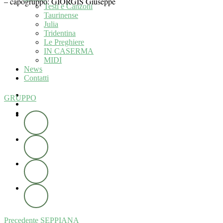
– capogruppo: GIORGIS Giuseppe
Testi e Canzoni
Taurinense
Julia
Tridentina
Le Preghiere
IN CASERMA
MIDI
News
Contatti
GRUPPO
Navigazione
Previous
Precedente
SEPPIANA