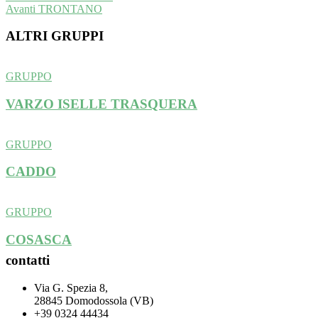
Next
post:
Avanti
TRONTANO
articoli
post:
ALTRI GRUPPI
GRUPPO
VARZO ISELLE TRASQUERA
GRUPPO
CADDO
GRUPPO
COSASCA
contatti
Via G. Spezia 8,
28845 Domodossola (VB)
+39 0324 44434