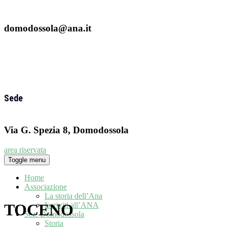
domodossola@ana.it
Sede
Via G. Spezia 8, Domodossola
area riservata
Toggle menu
Home
Associazione
La storia dell’Ana
Iscriviti all’ANA
TOCENO
Sez. Domodossola
Storia