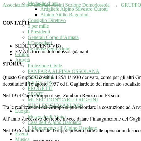
Medaglie d’oro
Associazione Nazionale Alpini Sezione Domodossola
→
GRUPP
Artigliere Alpino Silvestro Curotti
Alpino Attilio Bagnolini
Consiglio Direttivo
CONTATTI
5 per mille
I Presidenti
Generali Corpo d’Armata
I Cappellani
SEDE
TOCENO(VB)
Le divise degli Alpini
EMAIL
toceno.domodossola@ana.it
Gruppi
Attività
STORIA
Protezione Civile
FANFARA ALPINA OSSOLANA
Questo Gruppo si costituì il 25/11/1930 derivato, come per gli altri G
CORO ANA
LA VETTA
ricostituito il 16 agosto 1957 ed il Gagliardetto del rinnovato sodal
PROGETTI
SPORT
Nel 1973 Capo Gruppo il sig. Zamboni Renzo con 63 soci.
MUSEO DON CARLO RIGHINI
NUCLEO GIOVANI 2009
Tra le realizzazioni del Gruppo si può ricordare la costruzione ad Arvo
Luoghi
Museo degli Alpini
All’anno successivo dovrebbe invece datare l’inaugurazione del Gagli
Casa dell’Alpino Ossolano
Il Monumento all’Alpino Ossolano
Nel 1976 alcuni Soci del Gruppo presero parte alle operazioni di soccor
Eventi
Musica