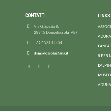
CONTATTI
LINKS
Via G. Spezia 8,
ASSOCI
28845 Domodossola (VB)
ADUNAT
+39 0324 44434
FANFA
domodossola@ana.it
5 PER 
L’ALPI
MUSEO 
ADUNA