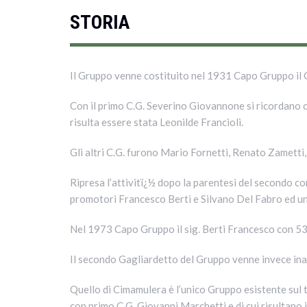
STORIA
Il Gruppo venne costituito nel 1931 Capo Gruppo il
Con il primo C.G. Severino Giovannone si ricordano 
risulta essere stata Leonilde Francioli.
Gli altri C.G. furono Mario Fornetti, Renato Zametti
Ripresa l’attivitï¿½ dopo la parentesi del secondo c
promotori Francesco Berti e Silvano Del Fabro ed un n
Nel 1973 Capo Gruppo il sig. Berti Francesco con 53 s
Il secondo Gagliardetto del Gruppo venne invece inau
Quello di Cimamulera è l’unico Gruppo esistente sul t
con primo C.G. Giovanni Marchetti e di cui risultano 