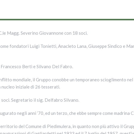
 C.le Magg. Severino Giovannone con 18 soci.
come fondatori Luigi Tonietti, Anacleto Lana, Giuseppe Sindico e Ma
, Francesco Berti e Silvano Del Fabro.
onflitto mondiale, il Gruppo conobbe un temporaneo scioglimento nel 
ucleo iniziale di 26 tesserati.
oci. Segretario il sig. Delfabro Silvano.
gurato negli anni ’70, ed un terzo, che ebbe sempre come madrina Ca
erritorio del Comune di Piedimulera, in quanto non più attivo il Gru
inaugurazioni di Gagliardetti nel 1933 ed il 7 luglio del 1957, quest