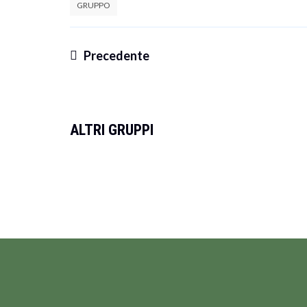
GRUPPO
Precedente
Navigazione
articoli
ALTRI GRUPPI