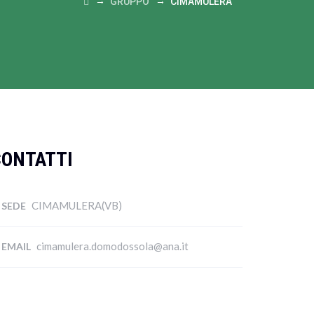
→
→
GRUPPO
CIMAMULERA
CONTATTI
CIMAMULERA(VB)
SEDE
cimamulera.domodossola@ana.it
EMAIL