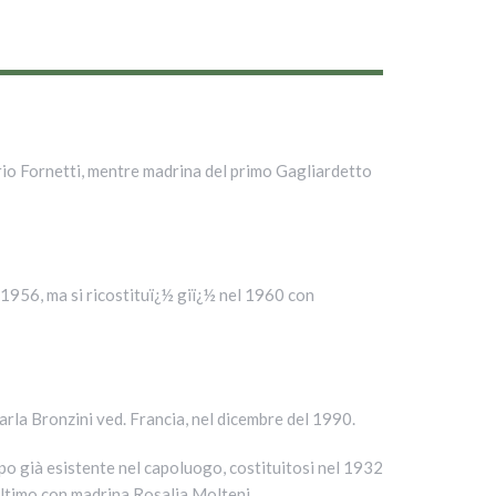
rio Fornetti, mentre madrina del primo Gagliardetto
1956, ma si ricostituï¿½ giï¿½ nel 1960 con
rla Bronzini ved. Francia, nel dicembre del 1990.
ppo già esistente nel capoluogo, costituitosi nel 1932
’ultimo con madrina Rosalia Molteni.