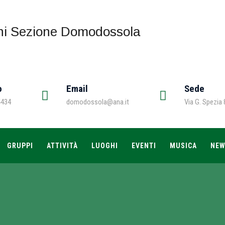
o
Email
Sede
4434
domodossola@ana.it
Via G. Spezia
GRUPPI
ATTIVITÀ
LUOGHI
EVENTI
MUSICA
NE